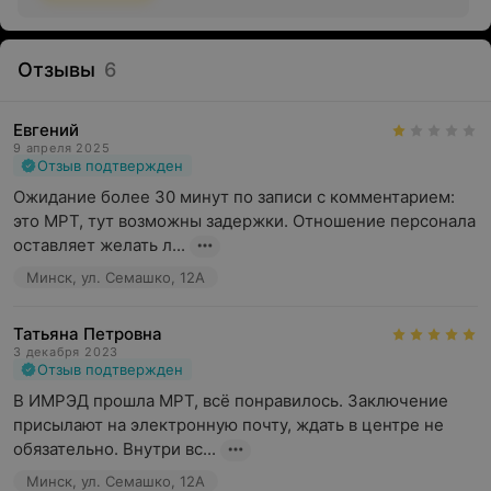
выполняются:
Отзывы
6
МРТ головы и шеи;
Евгений
МРТ позвоночника и суставов;
9 апреля 2025
Отзыв подтвержден
МРТ мягких тканей и конечностей;
Ожидание более 30 минут по записи с комментарием: 
это МРТ, тут возможны задержки. Отношение персонала 
МРТ органов таза и брюшной полости;
оставляет желать л...
МРТ височно-нижнечелюстного сустава.
Минск, ул. Семашко, 12А
Технологические решения могут позволить
оптимизировать время сканирования без снижения
Татьяна Петровна
качества получаемых изображений.
3 декабря 2023
Отзыв подтвержден
В ИМРЭД прошла МРТ, всё понравилось. Заключение 
присылают на электронную почту, ждать в центре не 
Основные параметры для выполнения
обязательно. Внутри вс...
МРТ в IMRED:
Минск, ул. Семашко, 12А