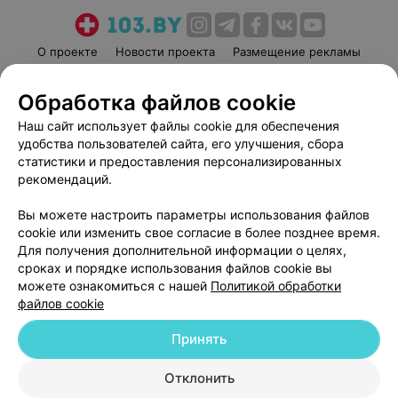
О проекте
Новости проекта
Размещение рекламы
Медицинский маркетинг
Публичный договор
Обработка файлов cookie
Пользовательское соглашение
Способы оплаты
Наш сайт использует файлы cookie для обеспечения
Вакансии
Партнеры
удобства пользователей сайта, его улучшения, сбора
Написать руководителю 103.by
статистики и предоставления персонализированных
Написать в поддержку
рекомендаций.
Персональные настройки cookie
Вы можете настроить параметры использования файлов
Обработка персональных данных
cookie или изменить свое согласие в более позднее время.
Для получения дополнительной информации о целях,
сроках и порядке использования файлов cookie вы
можете ознакомиться с нашей
Политикой обработки
файлов cookie
Принять
© 2026 ООО «Артокс Лаб», УНП 191700409
| 220012, Республика Беларусь,
г. Минск, улица Толбухина, 2, пом. 16 | help@103.by
Отклонить