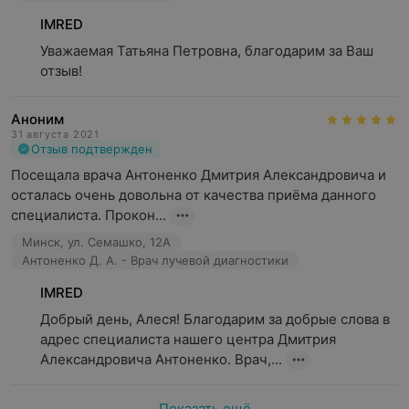
IMRED
Уважаемая Татьяна Петровна, благодарим за Ваш 
отзыв!
Возраст пациента —
с 6 лет
Вес пациента —
до 130 кг
Аноним
31 августа 2021
Окружность тела пациента —
до 140 см
Отзыв подтвержден
Окружность колена —
до 50 см
(для МРТ коленного
Посещала врача Антоненко Дмитрия Александровича и 
сустава)
осталась очень довольна от качества приёма данного 
специалиста. Прокон...
Минск, ул. Семашко, 12А
Антоненко Д. А. - Врач лучевой диагностики
IMRED
Добрый день, Алеся! Благодарим за добрые слова в 
адрес специалиста нашего центра Дмитрия 
Александровича Антоненко. Врач,...
Показать ещё