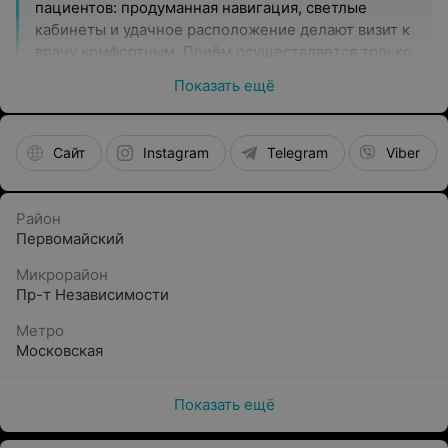
пациентов: продуманная навигация, светлые
кабинеты и удачное расположение делают визит к
врачу комфортным. Приём осуществляется только
по предварительной записи, что позволяет
Показать ещё
избежать ожидания и пройти обследование в
запланированное время.
Сайт
Instagram
Telegram
Viber
Квалификация и опыт врачей
В медицинском центре приём ведут специалисты
первой и высшей категории, кандидаты
Район
медицинских наук, имеющие значительный
Первомайский
практический опыт. Врачи центра
Микрорайон
придерживаются персонализированного подхода:
Пр-т Независимости
учитывают особенности состояния пациента,
проводят детальную диагностику и формируют
Метро
обоснованные схемы медицинского
Московская
сопровождения.
Технологическое оснащение
Показать ещё
Филиал IMRED (ИМРЭД) на Волгоградской оснащён