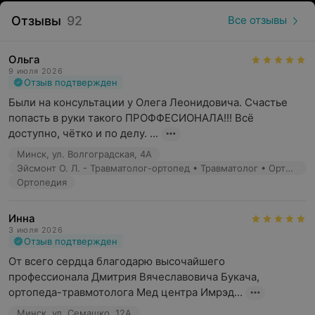
Отзывы
Ультразвуковая диагностика (УЗИ)
92
Все отзывы
Приём узких специалистов:
Ольга
— невролог
9 июля 2026
— ревматолог
Отзыв подтвержден
— ортопед
Были на консультации у Олега Леонидовича. Счастье 
Для постоянных клиентов предусмотрены скидки и
попасть в руки такого ПРОФФЕСИОНАЛА!!! Всё 
действует программа лояльности с гибкими условиями.
доступно, чётко и по делу. ...
Минск, ул. Волгоградская, 4А
IMRED (ИМРЭД) ориентирован на комплексный подход
Эйсмонт О. Л. - Травматолог-ортопед • Травматолог • Ортопед
к здоровью пациентов, объединяя профилактику,
Ортопедия
точную диагностику, профессиональное лечение и
восстановительные программы.
Инна
Медицинский центр IMRED (ИМРЭД): «Здоровье и
3 июля 2026
Отзыв подтвержден
комфорт в каждой процедуре!»
От всего сердца благодарю высочайшего 
Обращаем ваше внимание, что обязательна
профессионала Дмитрия Вячеславовича Букача, 
консультация специалиста: рекламируемые
ортопеда-травмотолога Мед центра Имрэд...
медицинские услуги могут иметь противопоказания и
Минск, ул. Семашко, 12А