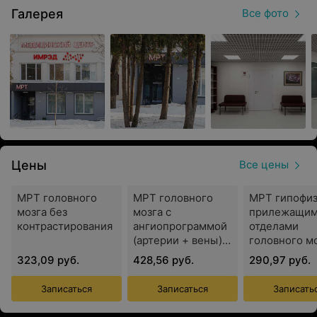
современным диагностическим оборудованием,
Галерея
Все фото
позволяющим выявлять изменения на ранних
этапах и оценивать состояние организма.
Магнитно-резонансная томография (МРТ)
выполняется на аппарате SIGNA Pioneer
мощностью 3.0 Тесла производства американской
компании GE HealthCare. Ультразвуковая
диагностика проводится на системе нового
поколения LOGIQ E10 S от GE HealthCare,
обеспечивающей информативность исследований.
Цены
Все цены
МРТ головного
МРТ головного
МРТ гипофиз
Услуги
мозга без
мозга с
прилежащи
контрастирования
ангиопрограммой
отделами
В медицинском центре IMRED (ИМРЭД) доступны
(артерии + вены)
головного м
без
без
следующие услуги:
323,09 руб.
428,56 руб.
290,97 руб.
контрастирования
контрастиро
Магнито-резонансная томография (МРТ)
Записаться
Записаться
Записать
(обследование проводится без контрастного
усиления)